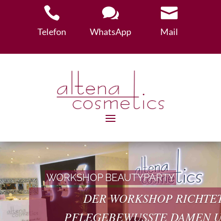



Telefon
WhatsApp
Mail
WORKSHOP BEAUTYPARTY
DER WORKSHOP RICHTET
PFLEGEBEWUSSTE DAMEN U