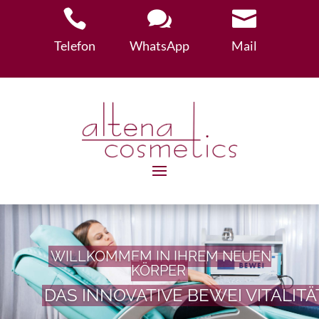



Telefon
WhatsApp
Mail
WILLKOMMEM IN IHREM NEUEN
KÖRPER
DAS INNOVATIVE BEWEI VITALIT