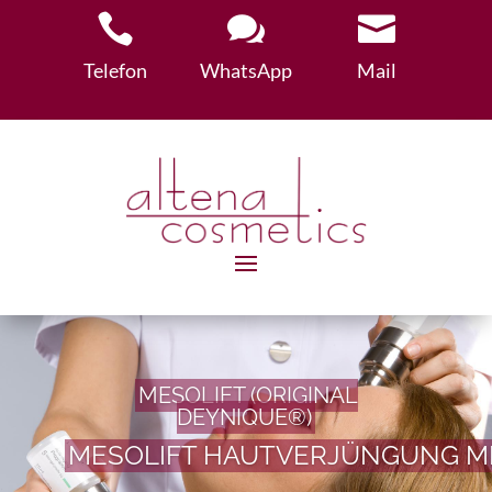



Telefon
WhatsApp
Mail
MESOLIFT (ORIGINAL
DEYNIQUE®)
MESOLIFT HAUTVERJÜNGUNG MI