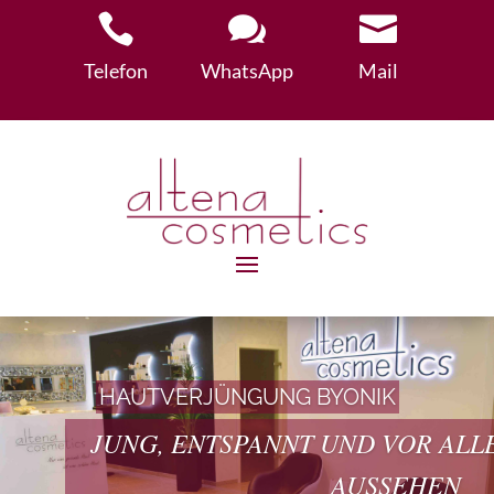



Telefon
WhatsApp
Mail
HAUTVERJÜNGUNG BYONIK
JUNG, ENTSPANNT UND VOR ALL
AUSSEHEN